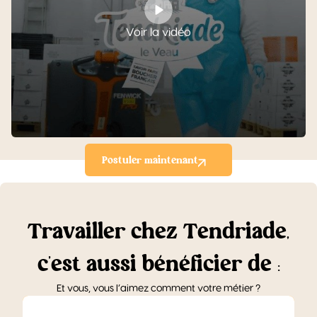
Voir la vidéo
Postuler maintenant
T
r
a
v
a
i
l
l
e
r
c
h
e
z
T
e
n
d
r
i
a
d
e
,
c
’
e
s
t
a
u
s
s
i
b
é
n
é
f
i
c
i
e
r
d
e
:
Et vous, vous l’aimez comment votre métier ?